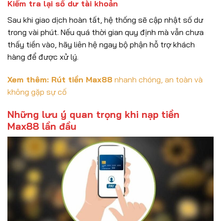
Kiểm tra lại số dư tài khoản
Sau khi giao dịch hoàn tất, hệ thống sẽ cập nhật số dư
trong vài phút. Nếu quá thời gian quy định mà vẫn chưa
thấy tiền vào, hãy liên hệ ngay bộ phận hỗ trợ khách
hàng để được xử lý.
Xem thêm: Rút tiền Max88
nhanh chóng, an toàn và
không gặp sự cố
Những lưu ý quan trọng khi nạp tiền
Max88 lần đầu