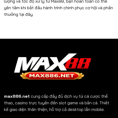
lượng và tốc độ xử lý từ Max88, bạn hoàn toàn có thể
yên tâm khi bắt đầu hành trình chinh phục cơ hội và phần
thưởng tại đây.
max886.net
cung cấp đầy đủ dịch vụ từ cá cược thể
thao, casino trực tuyến đến slot game và bắn cá. Thiết
kế giao diện thân thiện, hỗ trợ cả desktop lẫn mobile.