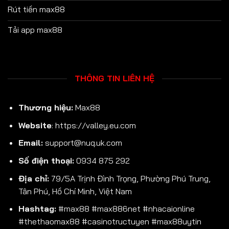
Rút tiền max88
Tải app max88
THÔNG TIN LIÊN HỆ
Thương hiệu:
Max88
Website
:
https://valley.eu.com
Email:
support@nuq.uk.com
Số điện thoại:
0934 875 292
Địa chỉ:
79/5A Trịnh Đình Trọng, Phường Phú Trung,
Tân Phú, Hồ Chí Minh, Việt Nam
Hashtag:
#max88 #max886net #nhacaionline
#thethaomax88 #casinotructuyen #max88uytin