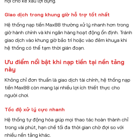
hội cho kẻ xấu lợi dụng.
Giao dịch trong khung giờ hỗ trợ tốt nhất
Hệ thống
nạp tiền Max88
thường xử lý nhanh hơn trong
giờ hành chính và khi ngân hàng hoạt động ổn định. Tránh
giao dịch vào khung giờ bảo trì hoặc vào đêm khuya khi
hệ thống có thể tạm thời gián đoạn.
Ưu điểm nổi bật khi nạp tiền tại nền tảng
này
Không chỉ đơn thuần là giao dịch tài chính, hệ thống
nạp
tiền Max88
còn mang lại nhiều lợi ích thiết thực cho
người chơi.
Tốc độ xử lý cực nhanh
Hệ thống tự động hóa giúp mọi thao tác hoàn thành chỉ
trong vài phút, hạn chế tối đa thời gian chờ đợi so với
nhiều nền tảng khác.