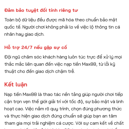
Đảm bảo tuyệt đối tính riêng tư
Toàn bộ dữ liệu đều được mã hóa theo chuẩn bảo mật
quốc tế. Người chơi không phải lo về việc lộ thông tin cá
nhân hay giao dịch.
Hỗ trợ 24/7 nếu gặp sự cố
Đội ngũ chăm sóc khách hàng luôn túc trực để xử lý mọi
thắc mắc liên quan đến việc
nạp tiền Max88
, từ lỗi kỹ
thuật cho đến giao dịch chậm trễ.
Kết luận
Nạp tiền Max88
là thao tác nền tảng giúp người chơi tiếp
cận trọn vẹn thế giới giải trí với tốc độ, sự bảo mật và linh
hoạt cao. Việc nắm rõ quy trình, chọn đúng phương thức
và thực hiện giao dịch đúng chuẩn sẽ giúp bạn an tâm
tham gia mọi trải nghiệm cá cược. Với sự cam kết về chất