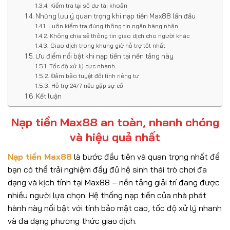
Kiểm tra lại số dư tài khoản
Những lưu ý quan trọng khi nạp tiền Max88 lần đầu
Luôn kiểm tra đúng thông tin ngân hàng nhận
Không chia sẻ thông tin giao dịch cho người khác
Giao dịch trong khung giờ hỗ trợ tốt nhất
Ưu điểm nổi bật khi nạp tiền tại nền tảng này
Tốc độ xử lý cực nhanh
Đảm bảo tuyệt đối tính riêng tư
Hỗ trợ 24/7 nếu gặp sự cố
Kết luận
Nạp tiền Max88 an toàn, nhanh chóng
và hiệu quả nhất
Nạp tiền Max88
là bước đầu tiên và quan trọng nhất để
bạn có thể trải nghiệm đầy đủ hệ sinh thái trò chơi đa
dạng và kịch tính tại Max88 – nền tảng giải trí đang được
nhiều người lựa chọn. Hệ thống nạp tiền của nhà phát
hành này nổi bật với tính bảo mật cao, tốc độ xử lý nhanh
và đa dạng phương thức giao dịch.