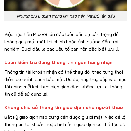
Những lưu ý quan trọng khi nạp tiền Max88 lần đầu
Việc
nạp tiền Max88
lần đầu luôn cần sự cẩn trọng để
không gây mất mát tài chính hoặc ảnh hưởng đến trải
nghiệm. Dưới đây là các yếu tố bạn nên đặc biệt lưu ý:
Luôn kiểm tra đúng thông tin ngân hàng nhận
Thông tin tài khoản nhận có thể thay đổi theo từng thời
điểm do chính sách bảo mật. Do đó, hãy truy cập vào mục
tài chính mỗi khi thực hiện giao dịch, không lưu lại thông
tin cũ để sử dụng lại.
Không chia sẻ thông tin giao dịch cho người khác
Bất kỳ giao dịch nào cũng cần được giữ bí mật. Việc để lộ
thông tin tài khoản hoặc hình ảnh giao dịch có thể tạo cơ